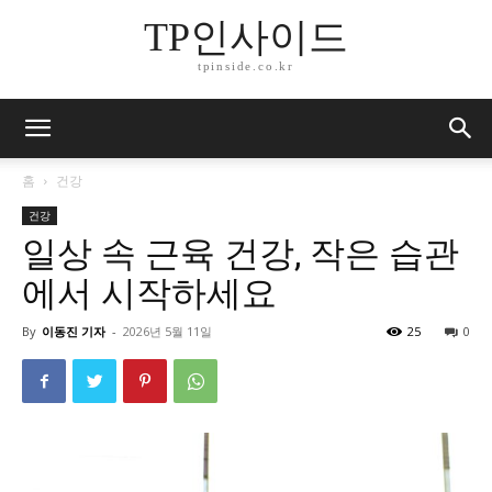
TP인사이드
tpinside.co.kr
홈
건강
건강
일상 속 근육 건강, 작은 습관
에서 시작하세요
By
이동진 기자
-
2026년 5월 11일
25
0