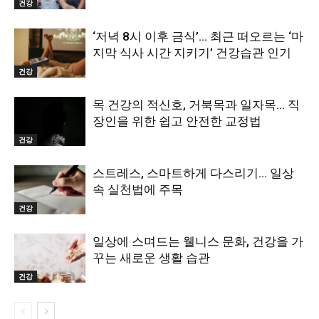
건강
‘저녁 8시 이후 금식’… 최근 떠오르는 ‘마
지막 식사 시간 지키기’ 건강습관 인기
건강
목 건강의 적신호, 거북목과 일자목… 직
장인을 위한 쉽고 안전한 교정법
건강
스트레스, 스마트하게 다스리기… 일상
속 실천법에 주목
건강
일상에 스며드는 웰니스 문화, 건강을 가
꾸는 새로운 생활 습관
건강